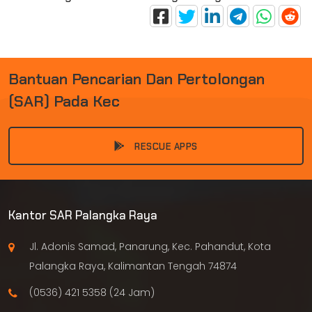
B
A
N
T
U
A
N
P
E
N
C
A
R
I
A
N
D
A
N
P
E
R
T
O
L
O
N
G
A
N
(
S
A
R
)
P
A
D
A
K
E
C
E
L
A
K
|
RESCUE APPS
Kantor SAR Palangka Raya
Jl. Adonis Samad, Panarung, Kec. Pahandut, Kota
Palangka Raya, Kalimantan Tengah 74874
(0536) 421 5358 (24 Jam)