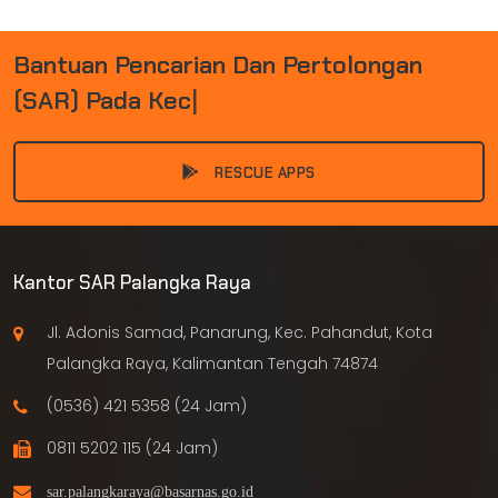
B
A
N
T
U
A
N
P
E
N
C
A
R
I
A
N
D
A
N
P
E
R
T
O
L
O
N
G
A
N
(
S
A
R
)
P
A
D
A
K
E
C
E
L
A
|
RESCUE APPS
Kantor SAR Palangka Raya
Jl. Adonis Samad, Panarung, Kec. Pahandut, Kota
Palangka Raya, Kalimantan Tengah 74874
(0536) 421 5358 (24 Jam)
0811 5202 115 (24 Jam)